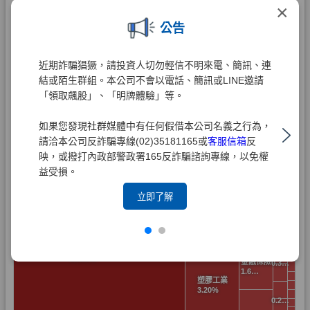
×
公告
近期詐騙猖獗，請投資人切勿輕信不明來電、簡訊、連
結或陌生群組。本公司不會以電話、簡訊或LINE邀請
「領取飆股」、「明牌體驗」等。
如果您發現社群媒體中有任何假借本公司名義之行為，
請洽本公司反詐騙專線(02)35181165或
客服信箱
反
映，或撥打內政部警政署165反詐騙諮詢專線，以免權
益受損。
立即了解