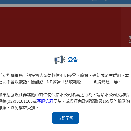
公告
近期詐騙猖獗，請投資人切勿輕信不明來電、簡訊、連結或陌生群組。本
公司不會以電話、簡訊或LINE邀請「領取飆股」、「明牌體驗」等。
如果您發現社群媒體中有任何假借本公司名義之行為，請洽本公司反詐騙
專線(02)35181165或
客服信箱
反映，或撥打內政部警政署165反詐騙諮詢
專線，以免權益受損。
立即了解