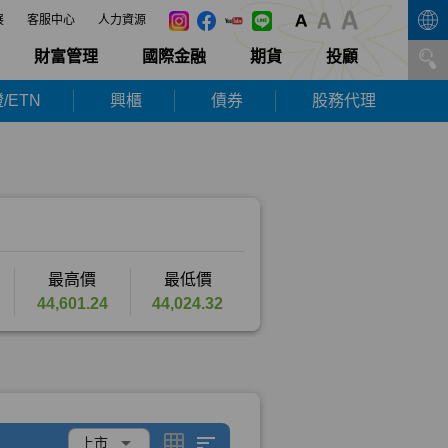
展
客服中心
人力資源
財富管理
國際金融
期貨
投顧
/ETN
興櫃
債券
股務代理