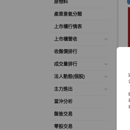
原物料
產業景氣分類
上市櫃行情表
上市櫃營收
收盤價排行
成交量排行
法人動態(個股)
主力進出
當沖分析
盤後交易
零股交易