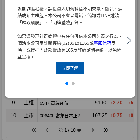
近期詐騙猖獗，請投資人切勿輕信不明來電、簡訊、連
結或陌生群組。本公司不會以電話、簡訊或LINE邀請
「領取飆股」、「明牌體驗」等。
如果您發現社群媒體中有任何假借本公司名義之行為，
請洽本公司反詐騙專線(02)35181165或
客服信箱
反
映，或撥打內政部警政署165反詐騙諮詢專線，以免權
益受損。
立即了解