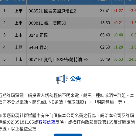
公告
近期詐騙猖獗，請投資人切勿輕信不明來電、簡訊、連結或陌生群組。本
公司不會以電話、簡訊或LINE邀請「領取飆股」、「明牌體驗」等。
如果您發現社群媒體中有任何假借本公司名義之行為，請洽本公司反詐騙
專線(02)35181165或
客服信箱
反映，或撥打內政部警政署165反詐騙諮詢
專線，以免權益受損。