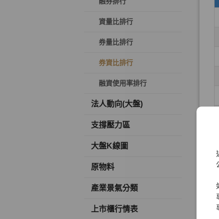
融券排行
資量比排行
券量比排行
券資比排行
融資使用率排行
法人動向(大盤)
支撐壓力區
大盤K線圖
原物料
產業景氣分類
上市櫃行情表