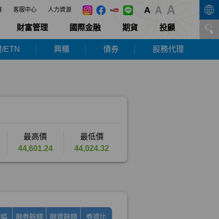
展
客服中心
人力資源
財富管理
國際金融
期貨
投顧
/ETN
興櫃
債券
股務代理