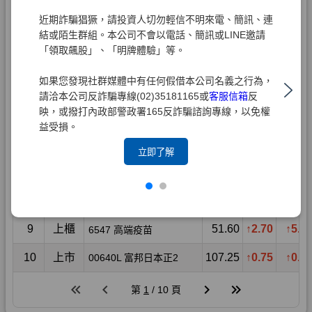
近期詐騙猖獗，請投資人切勿輕信不明來電、簡訊、連
結或陌生群組。本公司不會以電話、簡訊或LINE邀請
「領取飆股」、「明牌體驗」等。
如果您發現社群媒體中有任何假借本公司名義之行為，
請洽本公司反詐騙專線(02)35181165或
客服信箱
反
映，或撥打內政部警政署165反詐騙諮詢專線，以免權
益受損。
立即了解