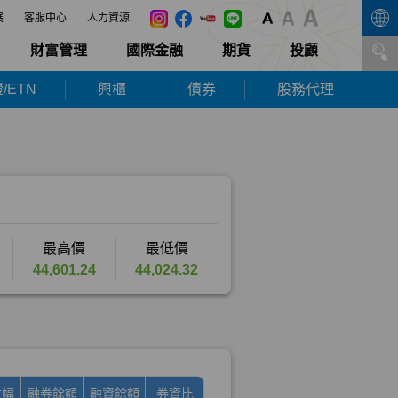
展
客服中心
人力資源
財富管理
國際金融
期貨
投顧
/ETN
興櫃
債券
股務代理