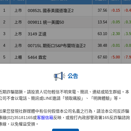
公告
近期詐騙猖獗，請投資人切勿輕信不明來電、簡訊、連結或陌生群組。本
公司不會以電話、簡訊或LINE邀請「領取飆股」、「明牌體驗」等。
如果您發現社群媒體中有任何假借本公司名義之行為，請洽本公司反詐騙
專線(02)35181165或
客服信箱
反映，或撥打內政部警政署165反詐騙諮詢
專線，以免權益受損。