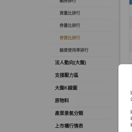
融券排行
資量比排行
券量比排行
券資比排行
融資使用率排行
法人動向(大盤)
支撐壓力區
大盤K線圖
原物料
產業景氣分類
上市櫃行情表