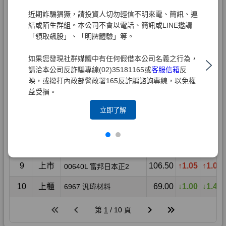
近期詐騙猖獗，請投資人切勿輕信不明來電、簡訊、連
結或陌生群組。本公司不會以電話、簡訊或LINE邀請
「領取飆股」、「明牌體驗」等。
如果您發現社群媒體中有任何假借本公司名義之行為，
請洽本公司反詐騙專線(02)35181165或
客服信箱
反
映，或撥打內政部警政署165反詐騙諮詢專線，以免權
益受損。
立即了解