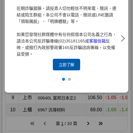
近期詐騙猖獗，請投資人切勿輕信不明來電、簡訊、連
結或陌生群組。本公司不會以電話、簡訊或LINE邀請
「領取飆股」、「明牌體驗」等。
如果您發現社群媒體中有任何假借本公司名義之行為，
請洽本公司反詐騙專線(02)35181165或
客服信箱
反
映，或撥打內政部警政署165反詐騙諮詢專線，以免權
益受損。
立即了解