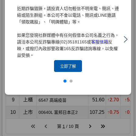
近期詐騙猖獗，請投資人切勿輕信不明來電、簡訊、連
結或陌生群組。本公司不會以電話、簡訊或LINE邀請
「領取飆股」、「明牌體驗」等。
如果您發現社群媒體中有任何假借本公司名義之行為，
請洽本公司反詐騙專線(02)35181165或
客服信箱
反
映，或撥打內政部警政署165反詐騙諮詢專線，以免權
益受損。
立即了解