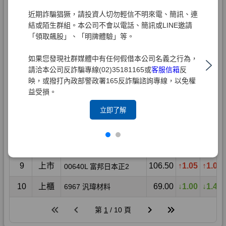
近期詐騙猖獗，請投資人切勿輕信不明來電、簡訊、連
結或陌生群組。本公司不會以電話、簡訊或LINE邀請
「領取飆股」、「明牌體驗」等。
如果您發現社群媒體中有任何假借本公司名義之行為，
請洽本公司反詐騙專線(02)35181165或
客服信箱
反
映，或撥打內政部警政署165反詐騙諮詢專線，以免權
益受損。
立即了解