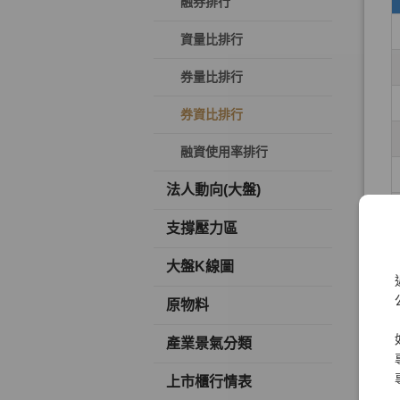
融券排行
資量比排行
券量比排行
券資比排行
融資使用率排行
法人動向(大盤)
支撐壓力區
大盤K線圖
原物料
產業景氣分類
上市櫃行情表