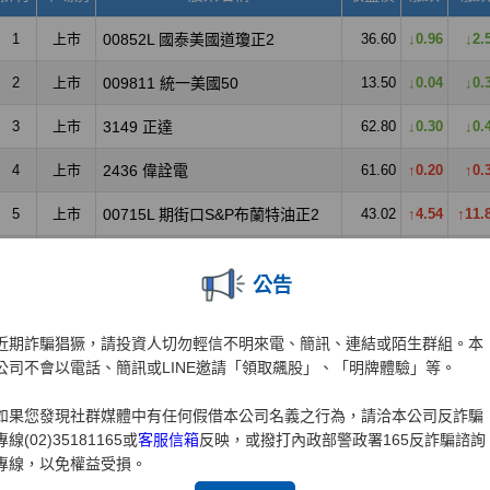
公告
近期詐騙猖獗，請投資人切勿輕信不明來電、簡訊、連結或陌生群組。本
公司不會以電話、簡訊或LINE邀請「領取飆股」、「明牌體驗」等。
如果您發現社群媒體中有任何假借本公司名義之行為，請洽本公司反詐騙
專線(02)35181165或
客服信箱
反映，或撥打內政部警政署165反詐騙諮詢
專線，以免權益受損。