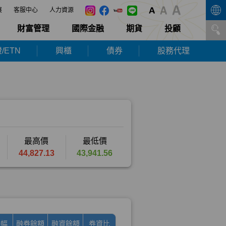
展
客服中心
人力資源
財富管理
國際金融
期貨
投顧
/ETN
興櫃
債券
股務代理