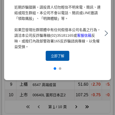
近期詐騙猖獗，請投資人切勿輕信不明來電、簡訊、連
結或陌生群組。本公司不會以電話、簡訊或LINE邀請
「領取飆股」、「明牌體驗」等。
如果您發現社群媒體中有任何假借本公司名義之行為，
請洽本公司反詐騙專線(02)35181165或
客服信箱
反
映，或撥打內政部警政署165反詐騙諮詢專線，以免權
益受損。
立即了解