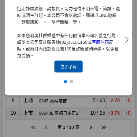
近期詐騙猖獗，請投資人切勿輕信不明來電、簡訊、連
結或陌生群組。本公司不會以電話、簡訊或LINE邀請
「領取飆股」、「明牌體驗」等。
如果您發現社群媒體中有任何假借本公司名義之行為，
請洽本公司反詐騙專線(02)35181165或
客服信箱
反
映，或撥打內政部警政署165反詐騙諮詢專線，以免權
益受損。
立即了解