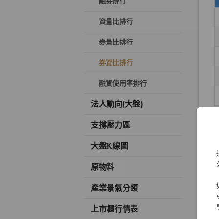
融券排行
資量比排行
券量比排行
券資比排行
融資使用率排行
法人動向(大盤)
支撐壓力區
大盤K線圖
原物料
產業景氣分類
上市櫃行情表