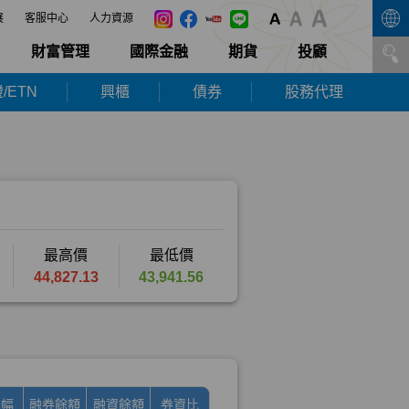
展
客服中心
人力資源
財富管理
國際金融
期貨
投顧
/ETN
興櫃
債券
股務代理