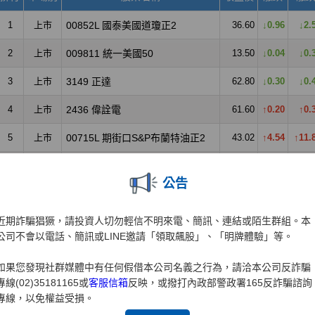
公告
近期詐騙猖獗，請投資人切勿輕信不明來電、簡訊、連結或陌生群組。本
公司不會以電話、簡訊或LINE邀請「領取飆股」、「明牌體驗」等。
如果您發現社群媒體中有任何假借本公司名義之行為，請洽本公司反詐騙
專線(02)35181165或
客服信箱
反映，或撥打內政部警政署165反詐騙諮詢
專線，以免權益受損。