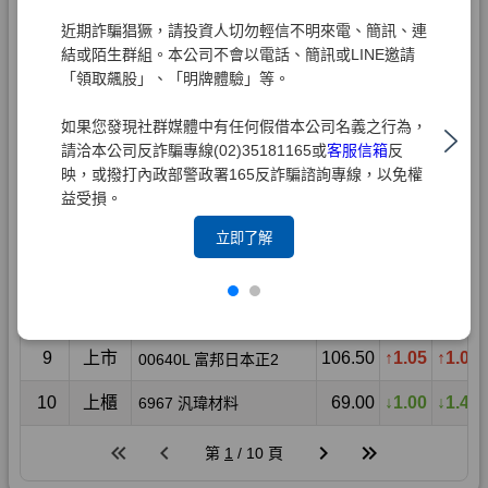
近期詐騙猖獗，請投資人切勿輕信不明來電、簡訊、連
結或陌生群組。本公司不會以電話、簡訊或LINE邀請
「領取飆股」、「明牌體驗」等。
如果您發現社群媒體中有任何假借本公司名義之行為，
請洽本公司反詐騙專線(02)35181165或
客服信箱
反
映，或撥打內政部警政署165反詐騙諮詢專線，以免權
益受損。
立即了解