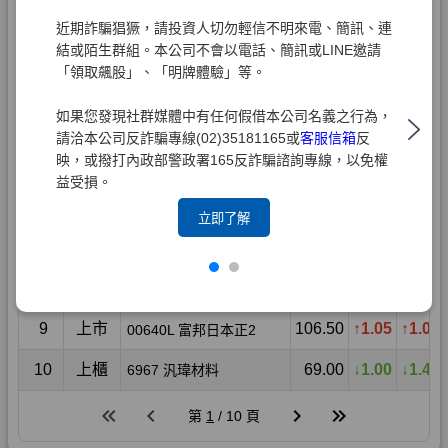
近期詐騙猖獗，請投資人切勿輕信不明來電、簡訊、連
結或陌生群組。本公司不會以電話、簡訊或LINE邀請
「領取飆股」、「明牌體驗」等。
如果您發現社群媒體中有任何假借本公司名義之行為，
請洽本公司反詐騙專線(02)35181165或
客服信箱
反
映，或撥打內政部警政署165反詐騙諮詢專線，以免權
益受損。
立即了解