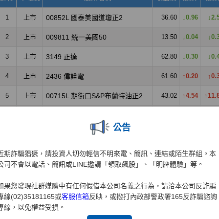
公告
近期詐騙猖獗，請投資人切勿輕信不明來電、簡訊、連結或陌生群組。本
公司不會以電話、簡訊或LINE邀請「領取飆股」、「明牌體驗」等。
如果您發現社群媒體中有任何假借本公司名義之行為，請洽本公司反詐騙
專線(02)35181165或
客服信箱
反映，或撥打內政部警政署165反詐騙諮詢
專線，以免權益受損。