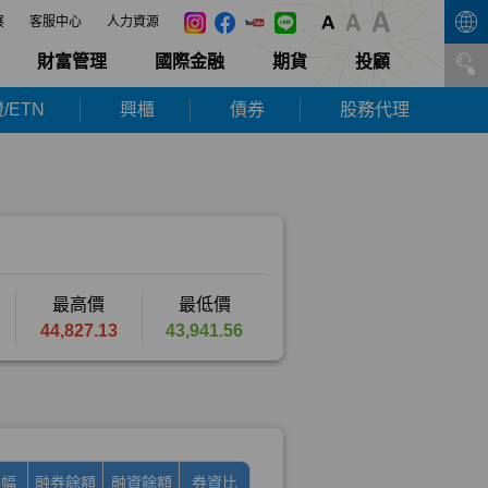
展
客服中心
人力資源
財富管理
國際金融
期貨
投顧
/ETN
興櫃
債券
股務代理