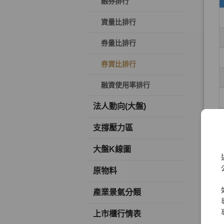
融券排行
資量比排行
券量比排行
券資比排行
融資使用率排行
法人動向(大盤)
支撐壓力區
大盤K線圖
原物料
產業景氣分類
上市櫃行情表