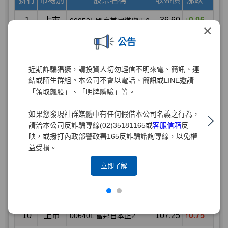
×
公告
近期詐騙猖獗，請投資人切勿輕信不明來電、簡訊、連
結或陌生群組。本公司不會以電話、簡訊或LINE邀請
「領取飆股」、「明牌體驗」等。
如果您發現社群媒體中有任何假借本公司名義之行為，
請洽本公司反詐騙專線(02)35181165或
客服信箱
反
映，或撥打內政部警政署165反詐騙諮詢專線，以免權
益受損。
立即了解