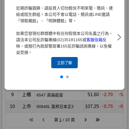
近期詐騙猖獗，請投資人切勿輕信不明來電、簡訊、連
結或陌生群組。本公司不會以電話、簡訊或LINE邀請
「領取飆股」、「明牌體驗」等。
如果您發現社群媒體中有任何假借本公司名義之行為，
請洽本公司反詐騙專線(02)35181165或
客服信箱
反
映，或撥打內政部警政署165反詐騙諮詢專線，以免權
益受損。
立即了解