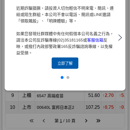
近期詐騙猖獗，請投資人切勿輕信不明來電、簡訊、連
結或陌生群組。本公司不會以電話、簡訊或LINE邀請
「領取飆股」、「明牌體驗」等。
如果您發現社群媒體中有任何假借本公司名義之行為，
請洽本公司反詐騙專線(02)35181165或
客服信箱
反
映，或撥打內政部警政署165反詐騙諮詢專線，以免權
益受損。
立即了解