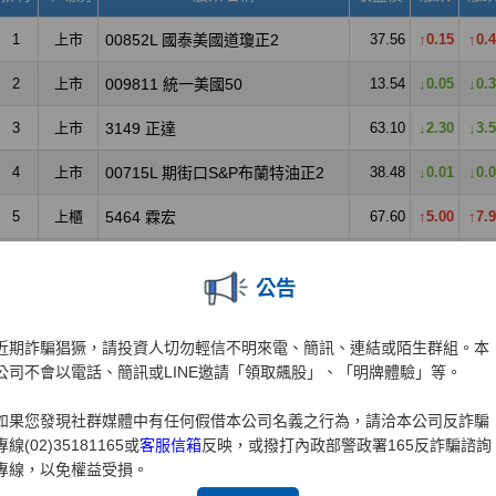
公告
近期詐騙猖獗，請投資人切勿輕信不明來電、簡訊、連結或陌生群組。本
公司不會以電話、簡訊或LINE邀請「領取飆股」、「明牌體驗」等。
如果您發現社群媒體中有任何假借本公司名義之行為，請洽本公司反詐騙
專線(02)35181165或
客服信箱
反映，或撥打內政部警政署165反詐騙諮詢
專線，以免權益受損。