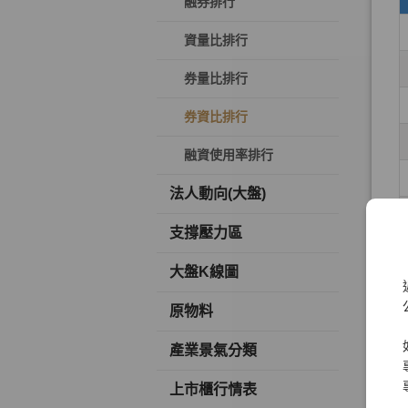
融券排行
資量比排行
券量比排行
券資比排行
融資使用率排行
法人動向(大盤)
支撐壓力區
大盤K線圖
原物料
產業景氣分類
上市櫃行情表