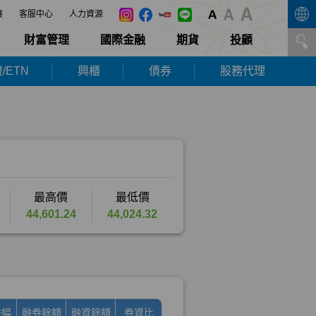
展
客服中心
人力資源
財富管理
國際金融
期貨
投顧
/ETN
興櫃
債券
股務代理