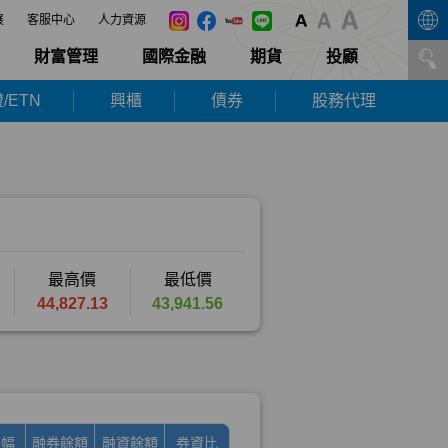
展
客服中心
人力資源
財富管理
國際金融
期貨
投顧
/ETN
興櫃
債券
股務代理