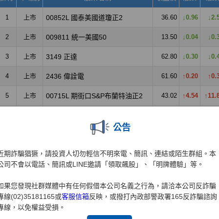
公告
近期詐騙猖獗，請投資人切勿輕信不明來電、簡訊、連結或陌生群組。本
公司不會以電話、簡訊或LINE邀請「領取飆股」、「明牌體驗」等。
如果您發現社群媒體中有任何假借本公司名義之行為，請洽本公司反詐騙
專線(02)35181165或
客服信箱
反映，或撥打內政部警政署165反詐騙諮詢
專線，以免權益受損。