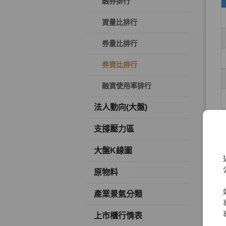
融券排行
資量比排行
券量比排行
券資比排行
融資使用率排行
法人動向(大盤)
支撐壓力區
大盤K線圖
原物料
產業景氣分類
上市櫃行情表