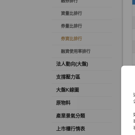
融券排行
資量比排行
券量比排行
券資比排行
融資使用率排行
法人動向(大盤)
支撐壓力區
大盤K線圖
原物料
產業景氣分類
上市櫃行情表