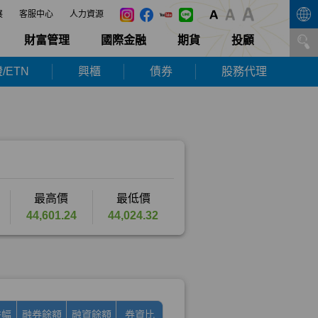
展
客服中心
人力資源
財富管理
國際金融
期貨
投顧
/ETN
興櫃
債券
股務代理