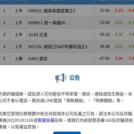
公告
近期詐騙猖獗，請投資人切勿輕信不明來電、簡訊、連結或陌生群組。本
公司不會以電話、簡訊或LINE邀請「領取飆股」、「明牌體驗」等。
如果您發現社群媒體中有任何假借本公司名義之行為，請洽本公司反詐騙
專線(02)35181165或
客服信箱
反映，或撥打內政部警政署165反詐騙諮詢
專線，以免權益受損。