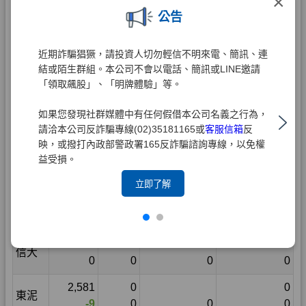
×
公告
近期詐騙猖獗，請投資人切勿輕信不明來電、簡訊、連
結或陌生群組。本公司不會以電話、簡訊或LINE邀請
「領取飆股」、「明牌體驗」等。
如果您發現社群媒體中有任何假借本公司名義之行為，
請洽本公司反詐騙專線(02)35181165或
客服信箱
反
映，或撥打內政部警政署165反詐騙諮詢專線，以免權
益受損。
立即了解