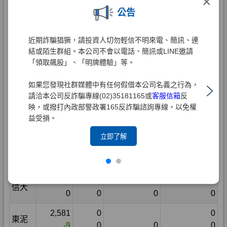
×
公告
近期詐騙猖獗，請投資人切勿輕信不明來電、簡訊、連
結或陌生群組。本公司不會以電話、簡訊或LINE邀請
「領取飆股」、「明牌體驗」等。
如果您發現社群媒體中有任何假借本公司名義之行為，
請洽本公司反詐騙專線(02)35181165或
客服信箱
反
映，或撥打內政部警政署165反詐騙諮詢專線，以免權
益受損。
立即了解