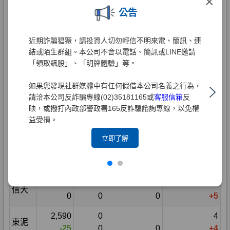
×
公告
近期詐騙猖獗，請投資人切勿輕信不明來電、簡訊、連
結或陌生群組。本公司不會以電話、簡訊或LINE邀請
「領取飆股」、「明牌體驗」等。
如果您發現社群媒體中有任何假借本公司名義之行為，
請洽本公司反詐騙專線(02)35181165或
客服信箱
反
映，或撥打內政部警政署165反詐騙諮詢專線，以免權
益受損。
立即了解