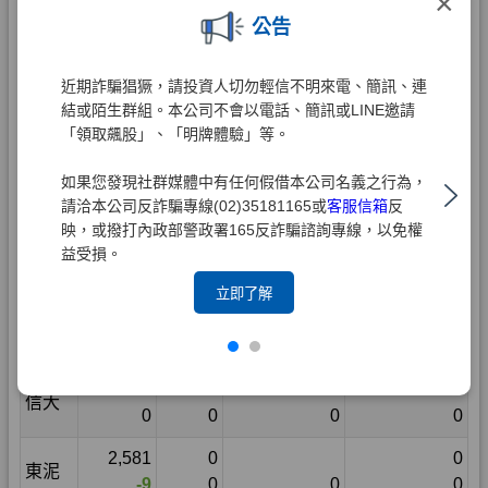
×
公告
近期詐騙猖獗，請投資人切勿輕信不明來電、簡訊、連
結或陌生群組。本公司不會以電話、簡訊或LINE邀請
「領取飆股」、「明牌體驗」等。
如果您發現社群媒體中有任何假借本公司名義之行為，
請洽本公司反詐騙專線(02)35181165或
客服信箱
反
映，或撥打內政部警政署165反詐騙諮詢專線，以免權
益受損。
立即了解