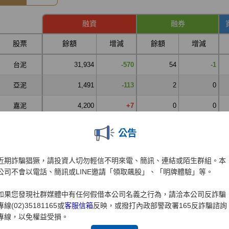
公告
近期詐騙猖獗，請投資人切勿輕信不明來電、簡訊、連結或陌生群組。本
公司不會以電話、簡訊或LINE邀請「領取飆股」、「明牌體驗」等。
如果您發現社群媒體中有任何假借本公司名義之行為，請洽本公司反詐騙
專線(02)35181165或
客服信箱
反映，或撥打內政部警政署165反詐騙諮詢
專線，以免權益受損。