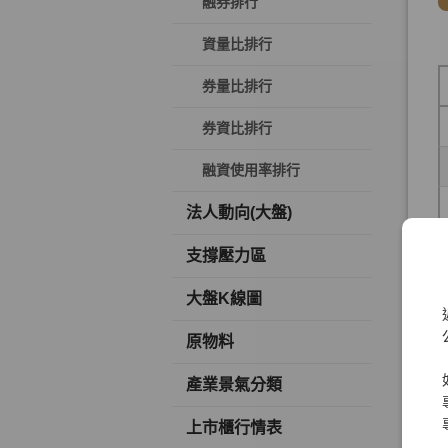
融券排行
資量比排行
券量比排行
券資比排行
融資使用率排行
法人動向(大盤)
支撐壓力區
大盤K線圖
原物料
產業景氣分類
上市櫃行情表