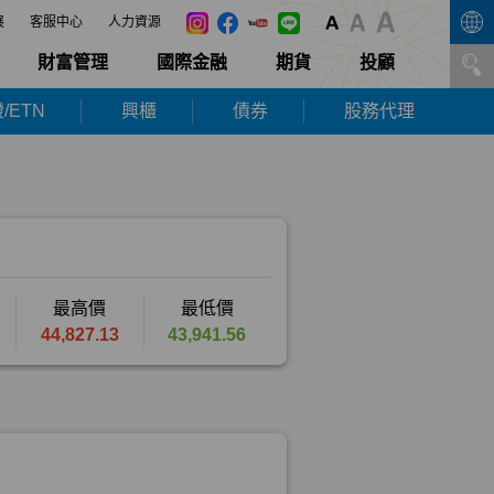
展
客服中心
人力資源
財富管理
國際金融
期貨
投顧
/ETN
興櫃
債券
股務代理