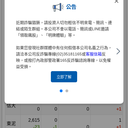
×
公告
近期詐騙猖獗，請投資人切勿輕信不明來電、簡訊、連
結或陌生群組。本公司不會以電話、簡訊或LINE邀請
「領取飆股」、「明牌體驗」等。
如果您發現社群媒體中有任何假借本公司名義之行為，
請洽本公司反詐騙專線(02)35181165或
客服信箱
反
映，或撥打內政部警政署165反詐騙諮詢專線，以免權
益受損。
立即了解