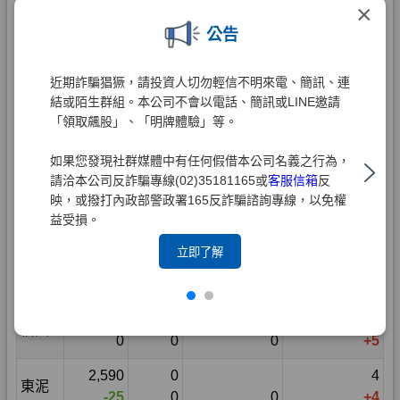
×
公告
近期詐騙猖獗，請投資人切勿輕信不明來電、簡訊、連
結或陌生群組。本公司不會以電話、簡訊或LINE邀請
「領取飆股」、「明牌體驗」等。
如果您發現社群媒體中有任何假借本公司名義之行為，
請洽本公司反詐騙專線(02)35181165或
客服信箱
反
映，或撥打內政部警政署165反詐騙諮詢專線，以免權
益受損。
立即了解