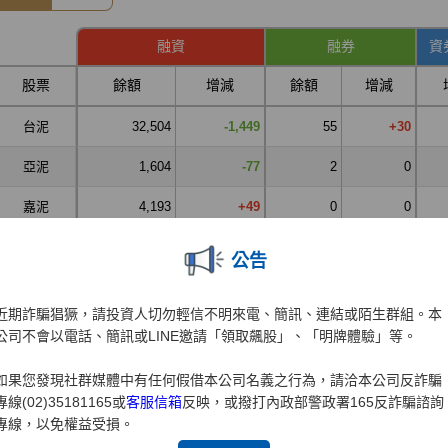
公告
近期詐騙猖獗，請投資人切勿輕信不明來電、簡訊、連結或陌生群組。本
公司不會以電話、簡訊或LINE邀請「領取飆股」、「明牌體驗」等。
如果您發現社群媒體中有任何假借本公司名義之行為，請洽本公司反詐騙
專線(02)35181165或
客服信箱
反映，或撥打內政部警政署165反詐騙諮詢
專線，以免權益受損。