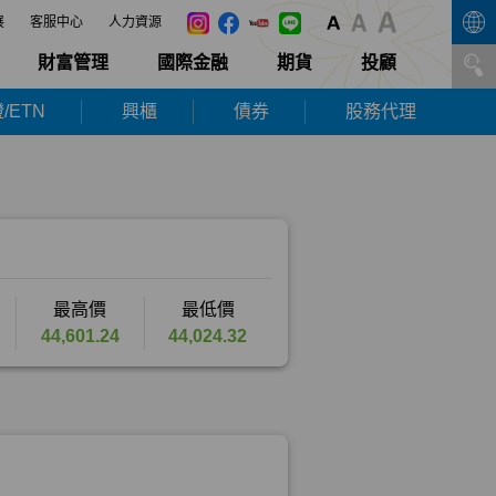
展
客服中心
人力資源
財富管理
國際金融
期貨
投顧
/ETN
興櫃
債券
股務代理