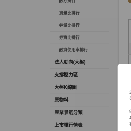
融券排行
資量比排行
券量比排行
券資比排行
融資使用率排行
法人動向(大盤)
支撐壓力區
大盤K線圖
原物料
產業景氣分類
上市櫃行情表