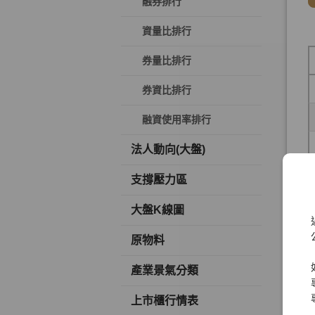
融券排行
資量比排行
券量比排行
券資比排行
融資使用率排行
法人動向(大盤)
支撐壓力區
大盤K線圖
原物料
產業景氣分類
上市櫃行情表