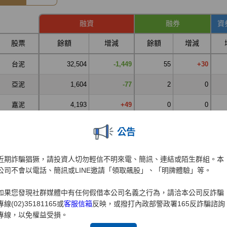
公告
近期詐騙猖獗，請投資人切勿輕信不明來電、簡訊、連結或陌生群組。本
公司不會以電話、簡訊或LINE邀請「領取飆股」、「明牌體驗」等。
如果您發現社群媒體中有任何假借本公司名義之行為，請洽本公司反詐騙
專線(02)35181165或
客服信箱
反映，或撥打內政部警政署165反詐騙諮詢
專線，以免權益受損。