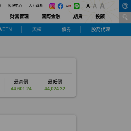
展
客服中心
人力資源
財富管理
國際金融
期貨
投顧
/ETN
興櫃
債券
股務代理