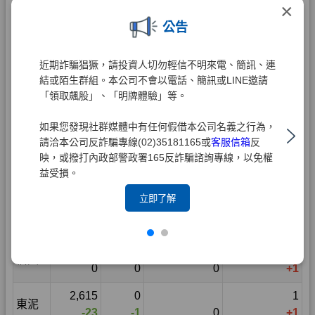
×
公告
近期詐騙猖獗，請投資人切勿輕信不明來電、簡訊、連
結或陌生群組。本公司不會以電話、簡訊或LINE邀請
「領取飆股」、「明牌體驗」等。
如果您發現社群媒體中有任何假借本公司名義之行為，
請洽本公司反詐騙專線(02)35181165或
客服信箱
反
映，或撥打內政部警政署165反詐騙諮詢專線，以免權
益受損。
立即了解