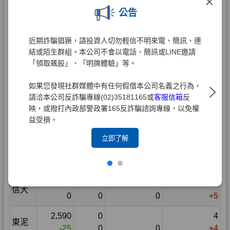
×
公告
近期詐騙猖獗，請投資人切勿輕信不明來電、簡訊、連
結或陌生群組。本公司不會以電話、簡訊或LINE邀請
「領取飆股」、「明牌體驗」等。
如果您發現社群媒體中有任何假借本公司名義之行為，
請洽本公司反詐騙專線(02)35181165或
客服信箱
反
映，或撥打內政部警政署165反詐騙諮詢專線，以免權
益受損。
立即了解