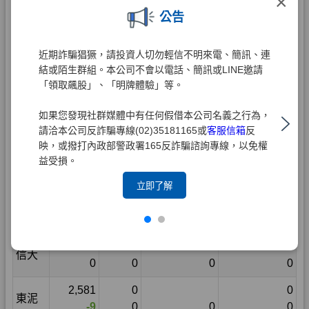
×
公告
近期詐騙猖獗，請投資人切勿輕信不明來電、簡訊、連
結或陌生群組。本公司不會以電話、簡訊或LINE邀請
「領取飆股」、「明牌體驗」等。
如果您發現社群媒體中有任何假借本公司名義之行為，
請洽本公司反詐騙專線(02)35181165或
客服信箱
反
映，或撥打內政部警政署165反詐騙諮詢專線，以免權
益受損。
立即了解