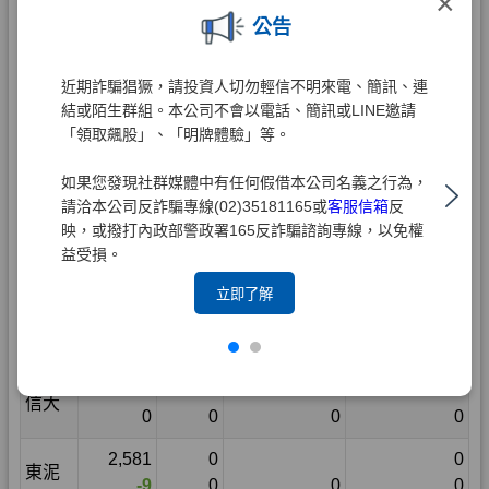
×
公告
近期詐騙猖獗，請投資人切勿輕信不明來電、簡訊、連
結或陌生群組。本公司不會以電話、簡訊或LINE邀請
「領取飆股」、「明牌體驗」等。
如果您發現社群媒體中有任何假借本公司名義之行為，
請洽本公司反詐騙專線(02)35181165或
客服信箱
反
映，或撥打內政部警政署165反詐騙諮詢專線，以免權
益受損。
立即了解