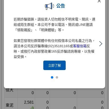
×
公告
近期詐騙猖獗，請投資人切勿輕信不明來電、簡訊、連
結或陌生群組。本公司不會以電話、簡訊或LINE邀請
「領取飆股」、「明牌體驗」等。
如果您發現社群媒體中有任何假借本公司名義之行為，
請洽本公司反詐騙專線(02)35181165或
客服信箱
反
映，或撥打內政部警政署165反詐騙諮詢專線，以免權
益受損。
立即了解