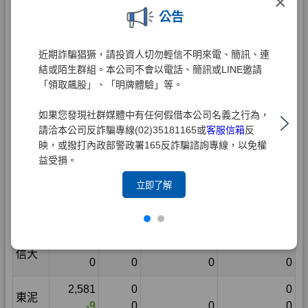
×
公告
近期詐騙猖獗，請投資人切勿輕信不明來電、簡訊、連
結或陌生群組。本公司不會以電話、簡訊或LINE邀請
「領取飆股」、「明牌體驗」等。
如果您發現社群媒體中有任何假借本公司名義之行為，
請洽本公司反詐騙專線(02)35181165或
客服信箱
反
映，或撥打內政部警政署165反詐騙諮詢專線，以免權
益受損。
立即了解