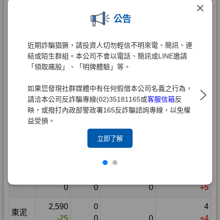
×
公告
近期詐騙猖獗，請投資人切勿輕信不明來電、簡訊、連
結或陌生群組。本公司不會以電話、簡訊或LINE邀請
「領取飆股」、「明牌體驗」等。
如果您發現社群媒體中有任何假借本公司名義之行為，
請洽本公司反詐騙專線(02)35181165或
客服信箱
反
映，或撥打內政部警政署165反詐騙諮詢專線，以免權
益受損。
立即了解