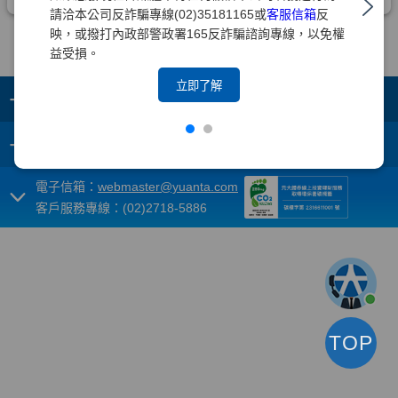
請洽本公司反詐騙專線(02)35181165或
客服信箱
反
映，或撥打內政部警政署165反詐騙諮詢專線，以免權
益受損。
立即了解
+
集團成員
+
重要須知
電子信箱：
webmaster@yuanta.com
客戶服務專線：(02)2718-5886
TOP