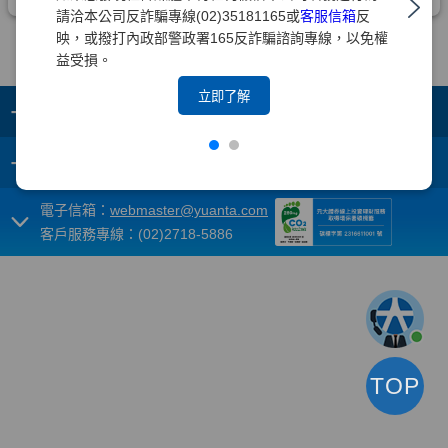
請洽本公司反詐騙專線(02)35181165或
客服信箱
反
映，或撥打內政部警政署165反詐騙諮詢專線，以免權
益受損。
立即了解
+
集團成員
+
重要須知
電子信箱：
webmaster@yuanta.com
客戶服務專線：(02)2718-5886
TOP