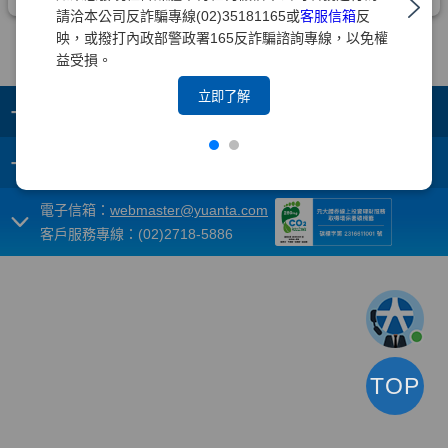
請洽本公司反詐騙專線(02)35181165或
客服信箱
反
映，或撥打內政部警政署165反詐騙諮詢專線，以免權
益受損。
立即了解
+
集團成員
+
重要須知
電子信箱：
webmaster@yuanta.com
客戶服務專線：(02)2718-5886
TOP