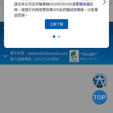
請洽本公司反詐騙專線(02)35181165或
客服信箱
反
映，或撥打內政部警政署165反詐騙諮詢專線，以免權
益受損。
立即了解
+
集團成員
+
重要須知
電子信箱：
webmaster@yuanta.com
客戶服務專線：(02)2718-5886
TOP