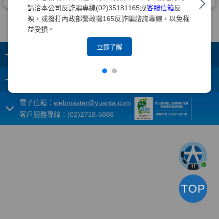
請洽本公司反詐騙專線(02)35181165或
客服信箱
反
映，或撥打內政部警政署165反詐騙諮詢專線，以免權
益受損。
立即了解
+
集團成員
+
重要須知
電子信箱：
webmaster@yuanta.com
客戶服務專線：(02)2718-5886
TOP