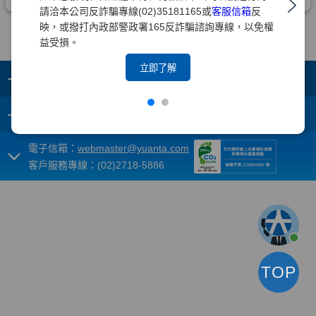
請洽本公司反詐騙專線(02)35181165或
客服信箱
反
映，或撥打內政部警政署165反詐騙諮詢專線，以免權
益受損。
立即了解
+
集團成員
+
重要須知
電子信箱：
webmaster@yuanta.com
客戶服務專線：(02)2718-5886
TOP