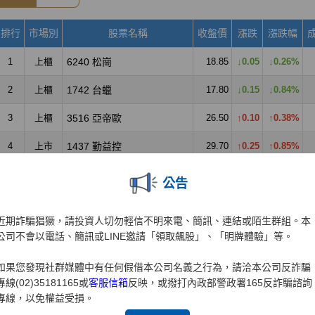
公告
近期詐騙猖獗，請投資人切勿輕信不明來電、簡訊、連結或陌生群組。本
公司不會以電話、簡訊或LINE邀請「領取飆股」、「明牌體驗」等。
如果您發現社群媒體中有任何假借本公司名義之行為，請洽本公司反詐騙
專線(02)35181165或
客服信箱
反映，或撥打內政部警政署165反詐騙諮詢
專線，以免權益受損。