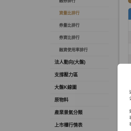
融券排行
資量比排行
券量比排行
券資比排行
融資使用率排行
法人動向(大盤)
支撐壓力區
大盤K線圖
原物料
產業景氣分類
上市櫃行情表