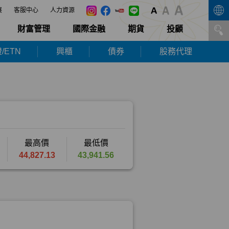
展
客服中心
人力資源
財富管理
國際金融
期貨
投顧
/ETN
興櫃
債券
股務代理