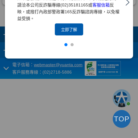
請洽本公司反詐騙專線(02)35181165或
客服信箱
反
映，或撥打內政部警政署165反詐騙諮詢專線，以免權
益受損。
立即了解
+
集團成員
+
重要須知
電子信箱：
webmaster@yuanta.com
客戶服務專線：(02)2718-5886
TOP