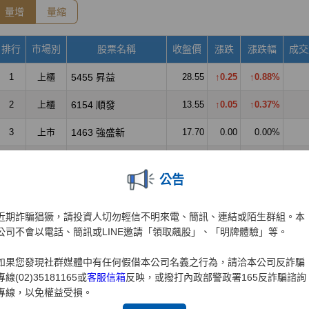
公告
近期詐騙猖獗，請投資人切勿輕信不明來電、簡訊、連結或陌生群組。本
公司不會以電話、簡訊或LINE邀請「領取飆股」、「明牌體驗」等。
如果您發現社群媒體中有任何假借本公司名義之行為，請洽本公司反詐騙
專線(02)35181165或
客服信箱
反映，或撥打內政部警政署165反詐騙諮詢
專線，以免權益受損。