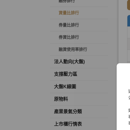
融券排行
資量比排行
券量比排行
券資比排行
融資使用率排行
法人動向(大盤)
支撐壓力區
大盤K線圖
原物料
產業景氣分類
上市櫃行情表