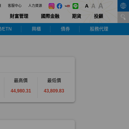
展
客服中心
人力資源
財富管理
國際金融
期貨
投顧
/ETN
興櫃
債券
股務代理