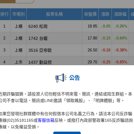
公告
近期詐騙猖獗，請投資人切勿輕信不明來電、簡訊、連結或陌生群組。本
公司不會以電話、簡訊或LINE邀請「領取飆股」、「明牌體驗」等。
如果您發現社群媒體中有任何假借本公司名義之行為，請洽本公司反詐騙
專線(02)35181165或
客服信箱
反映，或撥打內政部警政署165反詐騙諮詢
專線，以免權益受損。