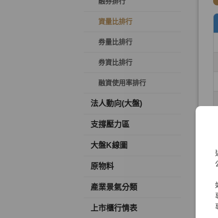
融券排行
資量比排行
券量比排行
券資比排行
融資使用率排行
法人動向(大盤)
支撐壓力區
大盤K線圖
原物料
產業景氣分類
上市櫃行情表