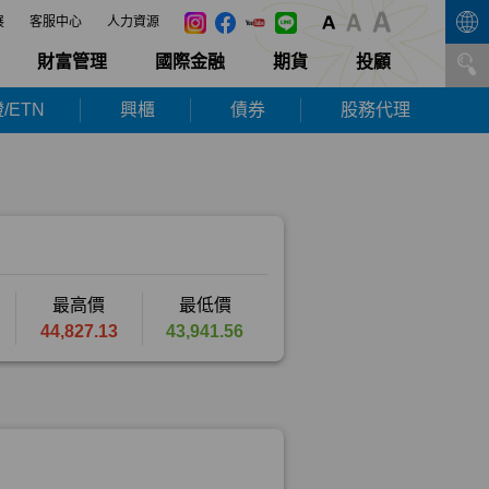
展
客服中心
人力資源
財富管理
國際金融
期貨
投顧
/ETN
興櫃
債券
股務代理