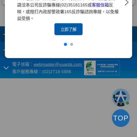
請洽本公司反詐騙專線(02)35181165或
客服信箱
反
映，或撥打內政部警政署165反詐騙諮詢專線，以免權
益受損。
立即了解
+
集團成員
+
重要須知
電子信箱：
webmaster@yuanta.com
客戶服務專線：(02)2718-5886
TOP